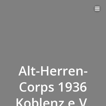
Zum
Inhalt
springen
Alt-Herren-
Corps 1936
Koblenz e.V.