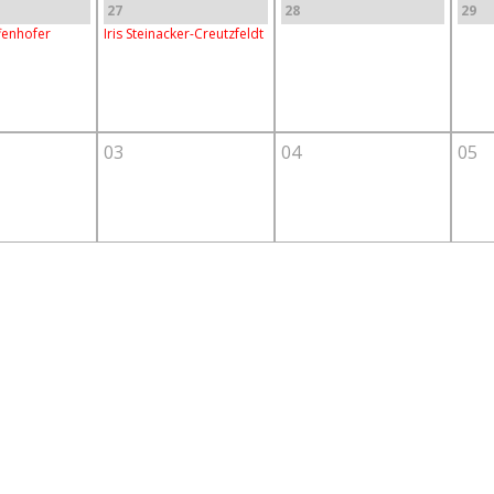
27
28
29
ffenhofer
Iris Steinacker-Creutzfeldt
03
04
05