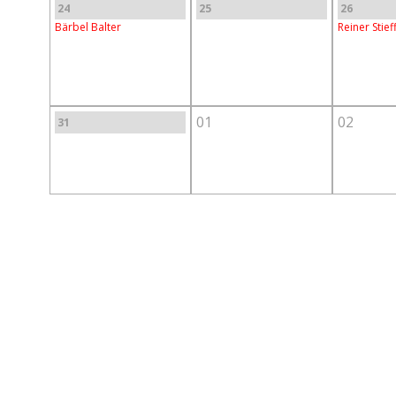
24
25
26
Bärbel Balter
Reiner Stie
01
02
31