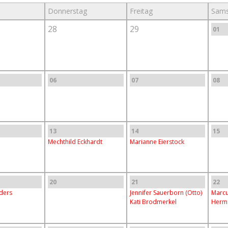
Donnerstag
Freitag
Sams
28
29
01
06
07
08
13
14
15
Mechthild Eckhardt
Marianne Eierstock
20
21
22
ders
Jennifer Sauerborn (Otto)
Marcu
Kati Brodmerkel
Herma