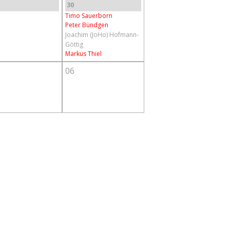
30
Timo Sauerborn
Peter Bündgen
Joachim (JoHo) Hofmann-
Göttig
Markus Thiel
06