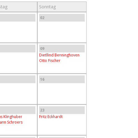
tag
Sonntag
02
09
Dietllind Benninghoven
Otto Fischer
16
23
s Klinghuber
Fritz Eckhardt
nn Schroers