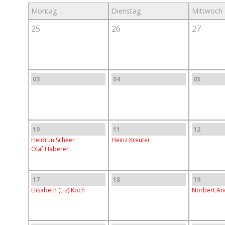
Montag
Dienstag
Mittwoch
25
26
27
03
04
05
10
11
12
Heidrun Scheer
Heinz Kreuter
Olaf Haberer
17
18
19
Elisabeth (Liz) Koch
Norbert An